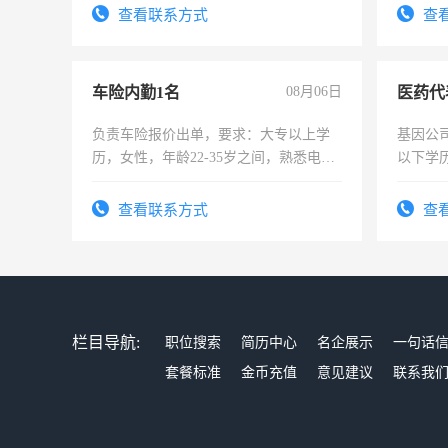
录，客服要求45岁以下高中以上文化，
查看联系方式
查
懂电脑工作认真，性格开朗有良好沟通
能力，工程，懂水电维修。
车险内勤1名
08月06日
医药代
负责车险报价出单，要求：大专以上学
基因公
历，女性，年龄22-35岁之间，熟悉电脑
以下学历
操作，工作态度认真，具有团队精神，
可，需
试用期1-3个月，转正后交纳五险，
表或者
查看联系方式
查
交五险
栏目导航:
职位搜索
简历中心
名企展示
一句话
套餐标准
金币充值
意见建议
联系我