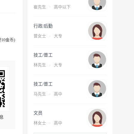
崔先生
·
高中以下
行政/后勤
曾女士
·
大专
10金币)
技工/普工
林先生
·
大专
技工/普工
马先生
·
高中
文员
息
林女士
·
高中