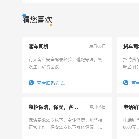
猜您喜欢
客车司机
08月06日
货车司
有大客车安全驾驶经验，遵纪守法，管
招聘货
吃注，薪资面议
吃苦耐劳
查看联系方式
查
急招保洁，保安，客服，工程
08月06日
电话销
保洁要求55岁以下，身体健康，能坚持
电话销售
正常工作，保安55岁以下身体健康，有
8000
责任心形象端庄，遵纪守法，无犯罪记