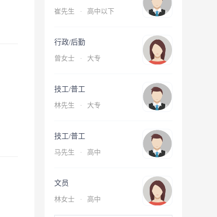
崔先生
·
高中以下
行政/后勤
曾女士
·
大专
技工/普工
林先生
·
大专
技工/普工
马先生
·
高中
文员
林女士
·
高中