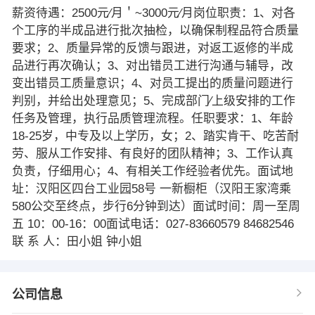
薪资待遇：2500元∕月＇~3000元∕月岗位职责：1、对各
个工序的半成品进行批次抽检，以确保制程品符合质量
要求；2、质量异常的反馈与跟进，对返工返修的半成
品进行再次确认；3、对出错员工进行沟通与辅导，改
变出错员工质量意识；4、对员工提出的质量问题进行
判别，并给出处理意见；5、完成部门∕上级安排的工作
任务及管理，执行品质管理流程。任职要求：1、年龄
18-25岁，中专及以上学历，女；2、踏实肯干、吃苦耐
劳、服从工作安排、有良好的团队精神；3、工作认真
负责，仔细用心；4、有相关工作经验者优先。面试地
址：汉阳区四台工业园58号 一新橱柜（汉阳王家湾乘
580公交至终点，步行6分钟到达）面试时间：周一至周
五 10：00-16：00面试电话：027-83660579 84682546
联 系 人：田小姐 钟小姐
公司信息