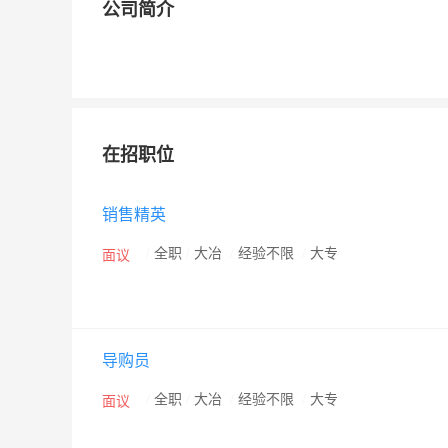
公司简介
在招职位
销售精英
/
全职
/
大冶
/
经验不限
/
大专
面议
导购员
/
全职
/
大冶
/
经验不限
/
大专
面议