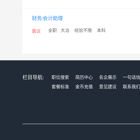
财务∕会计助理
/
全职
/
大冶
/
经验不限
/
本科
面议
栏目导航:
职位搜索
简历中心
名企展示
一句话
套餐标准
金币充值
意见建议
联系我