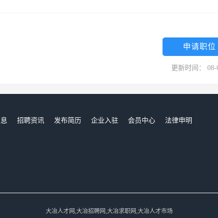
申请职位
更新时间： 08-
信息
招聘资讯
发布简历
企业入驻
会员中心
法律申明
们
大冶人才网,大冶招聘网,大冶求职网,大冶人才市场