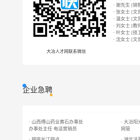
· 谢先生 [销
· 张女士 [文
· 温女士 [文
· 刘女士 [教
· 叶女士 [技
· 沈女士 [文
大冶人才网联系微信
企业急聘
· 山西傅山药业黄石办事处
· 大冶
办事处主任
电话营销员
网管
· 银座长江网点
· 湖北