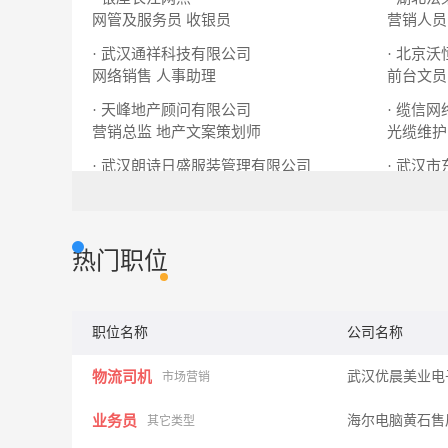
网管及服务员
收银员
营销人员
· 武汉通祥科技有限公司
网络销售
人事助理
前台文员
· 天峰地产顾问有限公司
· 缆信
营销总监
地产文案策划师
光缆维护
· 武汉朗诗日盛服装管理有限公司
· 武汉
生产文员
食堂阿姨
洗车美容
热门职位
职位名称
公司名称
物流司机
武汉优晨美业电
市场营销
业务员
海尔电脑黄石售
其它类型