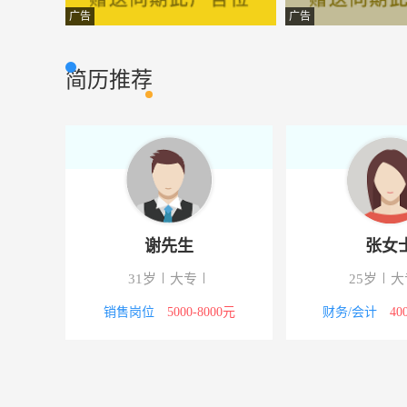
天猫美工设计
武汉梧桐语科技
市场营销
广告
广告
平面设计美工
武汉天华新瑞科
市场营销
简历推荐
客服代表
武汉新艾普网络
市场营销
普工
武汉奥新科技股
市场营销
网络营销
武汉双军信息技
市场营销
导购员
武汉普星德贸易
市场营销
谢先生
张女
财务∕会计助理
武汉普星德贸易
市场营销
31岁
大专
25岁
大
调试员
武汉正维电子技
市场营销
00元
销售岗位
5000-8000元
财务/会计
40