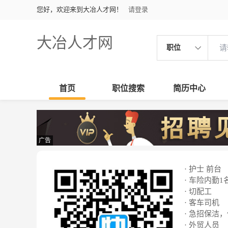
您好，欢迎来到大冶人才网！
请登录
大冶人才网
职位
首页
职位搜索
简历中心
广告
· 护士 前台
· 车险内勤1
· 切配工
· 客车司机
· 急招保洁
· 外贸人员