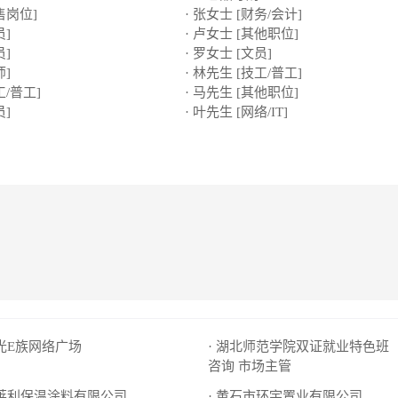
售岗位]
· 张女士 [财务/会计]
员]
· 卢女士 [其他职位]
员]
· 罗女士 [文员]
师]
· 林先生 [技工/普工]
工/普工]
· 马先生 [其他职位]
员]
· 叶先生 [网络/IT]
阳光E族网络广场
· 湖北师范学院双证就业特色班
咨询
市场主管
法莱利保温涂料有限公司
· 黄石市环宇置业有限公司